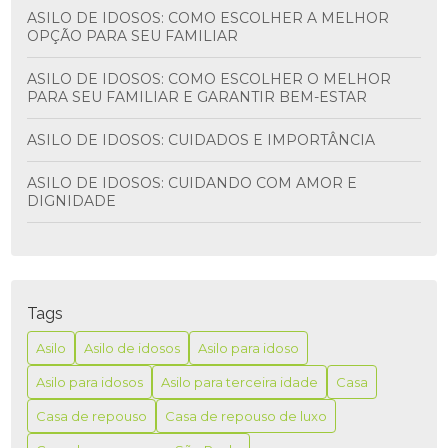
ASILO DE IDOSOS: COMO ESCOLHER A MELHOR
OPÇÃO PARA SEU FAMILIAR
ASILO DE IDOSOS: COMO ESCOLHER O MELHOR
PARA SEU FAMILIAR E GARANTIR BEM-ESTAR
ASILO DE IDOSOS: CUIDADOS E IMPORTÂNCIA
ASILO DE IDOSOS: CUIDANDO COM AMOR E
DIGNIDADE
ASILO PARA IDOSO É A MELHOR OPÇÃO PARA
GARANTIR CONFORTO E SEGURANÇA NA TERCEIRA
IDADE
Tags
ASILO PARA IDOSO É MELHOR PARA GARANTIR
CONFORTO E SEGURANÇA NA TERCEIRA IDADE
Asilo
Asilo de idosos
Asilo para idoso
Asilo para idosos
Asilo para terceira idade
Casa
ASILO PARA IDOSO: COMO ESCOLHER A MELHOR
OPÇÃO PARA SEUS ENTES QUERIDOS
Casa de repouso
Casa de repouso de luxo
ASILO PARA IDOSO: CUIDADOS E CONFORTO