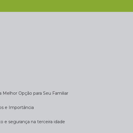
(11) 2808-9124
(11) 4102-7611
(11) 99918-4901
 a Melhor Opção para Seu Familiar
dos e Importância
rto e segurança na terceira idade