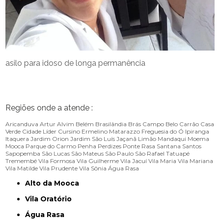
asilo para idoso de longa permanência
Regiões onde a atende :
Aricanduva
Artur Alvim
Belém
Brasilândia
Brás
Campo Belo
Carrão
Casa
Verde
Cidade Líder
Cursino
Ermelino Matarazzo
Freguesia do Ó
Ipiranga
Itaquera
Jardim Orion
Jardim São Luís
Jaçanã
Limão
Mandaqui
Moema
Mooca
Parque do Carmo
Penha
Perdizes
Ponte Rasa
Santana
Santos
Sapopemba
São Lucas
São Mateus
São Paulo
São Rafael
Tatuapé
Tremembé
Vila Formosa
Vila Guilherme
Vila Jacuí
Vila Maria
Vila Mariana
Vila Matilde
Vila Prudente
Vila Sônia
Água Rasa
Alto da Mooca
Vila Oratório
Água Rasa