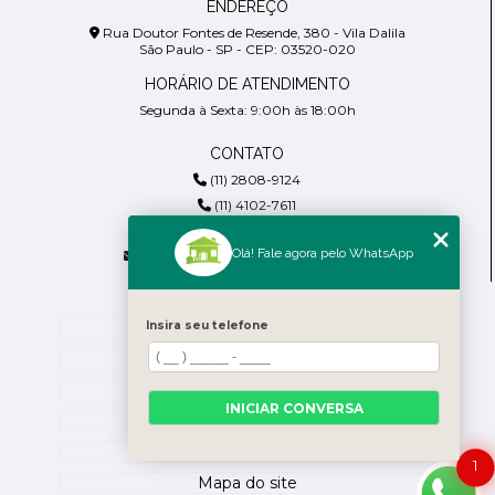
ENDEREÇO
Rua Doutor Fontes de Resende, 380 - Vila Dalila
São Paulo - SP - CEP: 03520-020
HORÁRIO DE ATENDIMENTO
Segunda à Sexta: 9:00h às 18:00h
CONTATO
(11) 2808-9124
(11) 4102-7611
(11) 99918-4901
Olá! Fale agora pelo WhatsApp
residencialpiresdepaula@gmail.com
MENU
Insira seu telefone
Home
Empresa
Blog
INICIAR CONVERSA
Contato
Categorias
1
Mapa do site