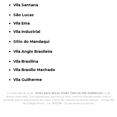
Vila Santana
São Lucas
Vila Ema
Vila Industrial
Sítio do Mandaqui
Vila Anglo Brasileira
Vila Brasilina
Vila Brasílio Machado
Vila Guilherme
O conteúdo do texto "
Asilo para Idoso Onde Tem na Vila Guilherme
" é de
direito reservado. Sua reprodução, parcial ou total, mesmo citando nossos links, é
proibida sem a autorização do autor. Crime de violação de direito autoral – artigo 184
do Código Penal –
Lei 9610/98 - Lei de direitos autorais
.